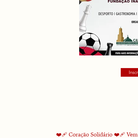
Insc
❤‍🩹 Coração Solidário ❤‍🩹 Vem 